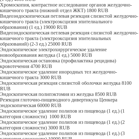
Хромоскопия, контрастное исследование органов желудочно-
кишечного тракта (нижний отдел ЖКТ)
1800
RUB
Видеоэндоскопическая петлевая резекция слизистой желудочно-
кишечного тракта (электроэксцизия эпителиального
образования) (1 ед.)
19000
RUB
Видеоэндоскопическая петлевая резекция слизистой желудочно-
кишечного тракта (электроэксцизия эпителиальных
образований) (2-3 ед.)
25000
RUB
Эндоскопическое электрохирургическое удаление
новообразования желудка (1 ед.)
5000
RUB
Эндоскопическая остановка (профилактика рецидива)
кровотечения
4700
RUB
Эндоскопическое удаление инородных тел желудочно-
кишечного тракта
3000
RUB
Эндоскопическая резекция слизистой оболочки желудка
8100
RUB
Эндоскопическая полипэктомия из желудка
8500
RUB
Резекция глоточно-пищеводного дивертикула Ценкера
эндоскопическая
60000
RUB
Эндоскопическое удаление полипов из пищевода (1 ед.) (1
категория сложности)
1000
RUB
Эндоскопическое удаление полипов из пищевода (1 ед.) (2
категория сложности)
3000
RUB
Эндоскопическое удаление полипов из пищевода (1 ед.) (3
категория сложности)
10000
RUB