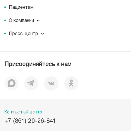
Пациентам
О компании
О компании
Пресс-центр
Наши преимущества
Пресс-центр
Корпоративная социальная ответственность
Журнал для пациентов «МЕДСИ СЕГОДНЯ»
Вакансии
Лицензии
Присоединяйтесь к нам
Документы
Отзывы
История
Миссия
Контактный центр
+7 (861) 20-26-841