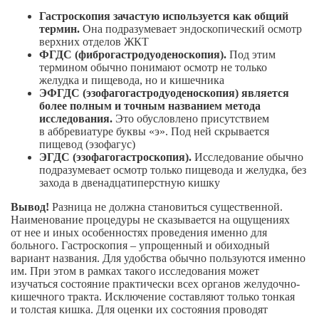
Гастроскопия зачастую используется как общий
термин.
Она подразумевает эндоскопический осмотр
верхних отделов ЖКТ
ФГДС (фиброгастродуоденоскопия).
Под этим
термином обычно понимают осмотр не только
желудка и пищевода, но и кишечника
ЭФГДС (эзофагогастродуоденоскопия) является
более полным и точным названием метода
исследования.
Это обусловлено присутствием
в аббревиатуре буквы «э». Под ней скрывается
пищевод (эзофагус)
ЭГДС (эзофагогастроскопия).
Исследование обычно
подразумевает осмотр только пищевода и желудка, без
захода в двенадцатиперстную кишку
Вывод!
Разница не должна становиться существенной.
Наименование процедуры не сказывается на ощущениях
от нее и иных особенностях проведения именно для
больного. Гастроскопия – упрощенный и обиходный
вариант названия. Для удобства обычно пользуются именно
им. При этом в рамках такого исследования может
изучаться состояние практически всех органов
желудочно-
кишечного
тракта. Исключение составляют только тонкая
и толстая кишка. Для оценки их состояния проводят