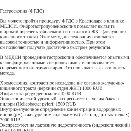
Гастроскопия (ФГДС)
Вы можете пройти процедуру ФГДС в Краснодаре в клинике
МЕДСИ. Фиброгастродуоденоскопия позволяет выявить
широкий перечень заболеваний и патологий ЖКТ (
желудочно-
кишечного
тракта). Этот метод исследования отличается
высокой точностью и информативностью. При этом
он позволяет получать достаточно быстрые результаты.
В МЕДСИ проведение гастроскопии обеспечивается опытными
квалифицированными специалистами с использованием
современного инструментария. Это повышает эффективность
метода.
Хромоскопия, контрастное исследование органов желудочно-
кишечного тракта (верхний отдел ЖКТ)
1800
RUB
Эзофагогастродуоденоскопия
3500
RUB
Эндоскопический уреазный экспресс-тест на хеликобактер
пилори (Helicobacter pylori)
1500
RUB
Внутрижелудочное определение концентрации водородных
ионов (pH) в желудочном содержимом (в 7 стандартных точках)
3000
RUB
Экспресс-тест на лактазную недостаточность (эндоскопический)
(1 ед.)
4000
RUB