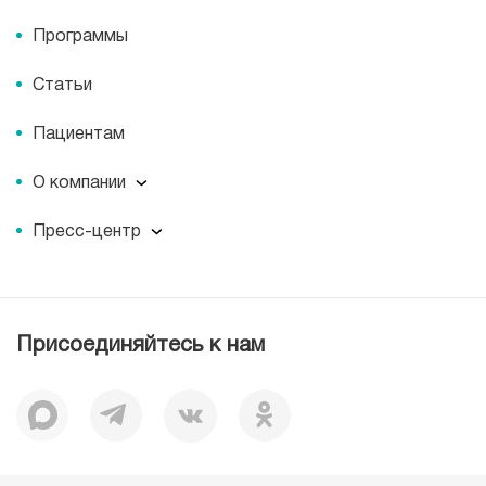
Программы
Статьи
Пациентам
О компании
О компании
Пресс-центр
Наши преимущества
Пресс-центр
Корпоративная социальная ответственность
Журнал для пациентов «МЕДСИ СЕГОДНЯ»
Вакансии
Лицензии
Присоединяйтесь к нам
Документы
Отзывы
История
Миссия