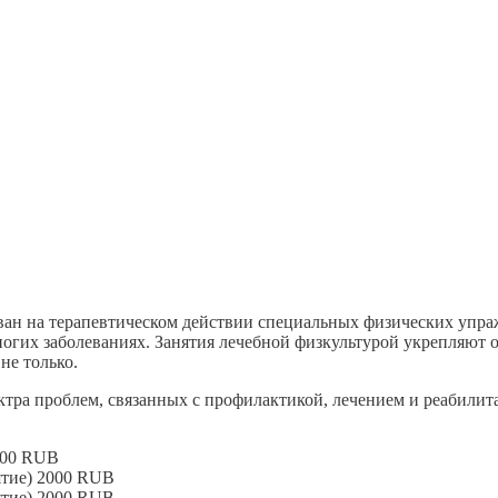
нован на терапевтическом действии специальных физических уп
многих заболеваниях. Занятия лечебной физкультурой укрепля
не только.
тра проблем, связанных с профилактикой, лечением и реабилит
00
RUB
тие)
2000
RUB
тие)
2000
RUB