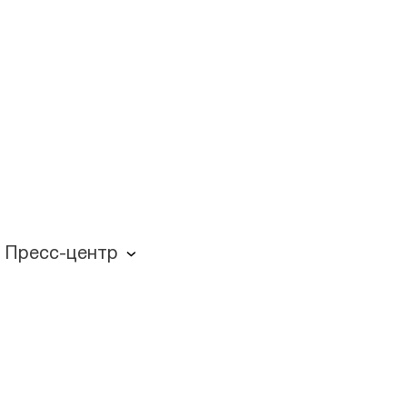
Пресс-центр
Пресс-центр
Журнал для пациентов «МЕДСИ СЕГОДНЯ»