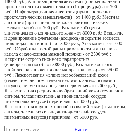
18600 руб.; Аппликационная анестезия (при выполнении
проктологических вмешательств) (1 процедура) - от 500
руб.; Инфильтрационная анестезия (при выполнении
проктологических вмешательств) - от 1400 руб.; Местная
анестезия (при выполнении колопроктологических
вмешательств) - от 500 руб.; Вскрытие абсцесса
эпителиального копчикового хода - от 8000 руб.; Вскрытие
и дренирование флегмоны (абсцесса) (вскрытие абсцесса
пилонидальной кисты) - от 3000 руб.; Аноскопия - от 1000
руб.; Обработка чистой раны промежности и анального
канала с наложением мазевой повязки - от 2500 руб.;
Вскрытие острого гнойного парапроктита
(ишиоректального) - от 38000 руб.; Вскрытие острого
гнойного парапроктита (пельвиоректального) - от 35000
руб.; Лазеротерапия мелких новообразований кожи
(гемангиом, ангиом, телеангиэктазии, ангиодисплазий
сосудов, пигментных невусов) первичная - от 2000 руб.;
Лазеротерапия средних новообразований кожи (гемангиом,
ангиом, телеангиэктазии, ангиодисплазий сосудов,
пигментных невусов) первичная - от 3000 руб.;
Лазеротерапия крупных новообразований кожи (гемангиом,
ангиом, телеангиэктазии, ангиодисплазий сосудов,
пигментных невусов) первичная - от 5000 руб.;
Найти