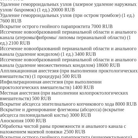
Удаление геморроидальных узлов (лазерное удаление наружных
узлов/ бахромок) (1 ед.)
20000
RUB
Удаление геморроидальных узлов (при остром тромбозе) (1 ед.)
7600
RUB
Вскрытие острого гнойного парапроктита
7000
RUB
Иссечение новообразований перианальной области и анального
канала (атеромы/фибромы/ липомы перианальной области) (1
ед.)
2100
RUB
Иссечение новообразований перианальной области и анального
канала (удаление кондилом) (1 ед.)
3400
RUB
Иссечение новообразований перианальной области и анального
канала (удаление множественных кондилом)
18600
RUB
Аппликационная анестезия (при выполнении проктологических
вмешательств) (1 процедура)
500
RUB
Инфильтрационная анестезия (при выполнении
проктологических вмешательств)
1400
RUB
Местная анестезия (при выполнении колопроктологических
вмешательств)
500
RUB
Вскрытие абсцесса эпителиального копчикового хода
8000
RUB
Вскрытие и дренирование флегмоны (абсцесса) (вскрытие
абсцесса пилонидальной кисты)
3000
RUB
Аноскопия
1000
RUB
Обработка чистой раны промежности и анального канала с
наложением мазевой повязки
2500
RUB
Вскрытие острого гнойного парапроктита (ишиоректального)