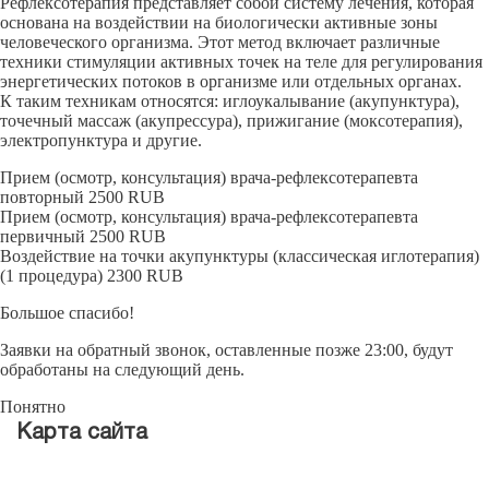
Рефлексотерапия представляет собой систему лечения, которая
основана на воздействии на биологически активные зоны
человеческого организма. Этот метод включает различные
техники стимуляции активных точек на теле для регулирования
энергетических потоков в организме или отдельных органах.
К таким техникам относятся: иглоукалывание (акупунктура),
точечный массаж (акупрессура), прижигание (моксотерапия),
электропунктура и другие.
Прием (осмотр, консультация) врача-рефлексотерапевта
повторный
2500
RUB
Прием (осмотр, консультация) врача-рефлексотерапевта
первичный
2500
RUB
Воздействие на точки акупунктуры (классическая иглотерапия)
(1 процедура)
2300
RUB
Большое спасибо!
Заявки на обратный звонок, оставленные позже 23:00, будут
обработаны на следующий день.
Понятно
Карта сайта