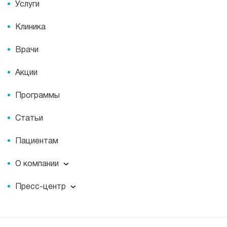
Услуги
Клиника
Врачи
Акции
Программы
Статьи
Пациентам
О компании
О компании
Пресс-центр
Наши преимущества
Пресс-центр
Корпоративная социальная ответственность
Журнал для пациентов «МЕДСИ СЕГОДНЯ»
Вакансии