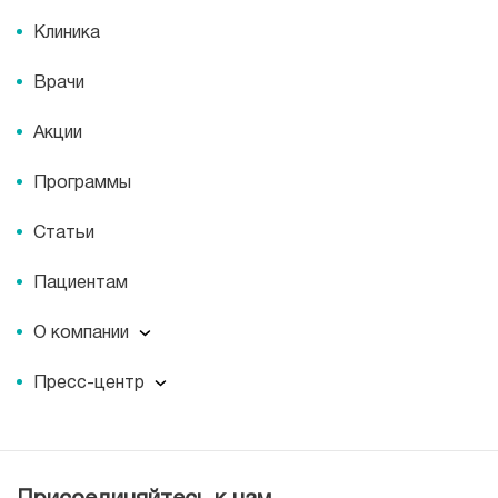
Клиника
Врачи
Акции
Программы
Статьи
Пациентам
О компании
О компании
Пресс-центр
Наши преимущества
Пресс-центр
Корпоративная социальная ответственность
Журнал для пациентов «МЕДСИ СЕГОДНЯ»
Вакансии
Лицензии