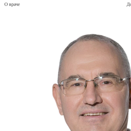
О враче
Д