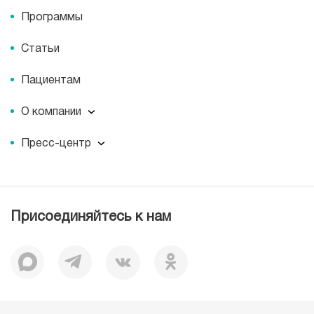
Программы
Статьи
Пациентам
О компании
О компании
Пресс-центр
Наши преимущества
Пресс-центр
Корпоративная социальная ответственность
Журнал для пациентов «МЕДСИ СЕГОДНЯ»
Вакансии
Лицензии
Присоединяйтесь к нам
Документы
Отзывы
История
Миссия