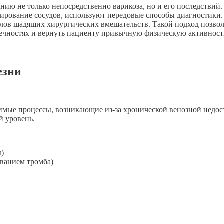
ию не только непосредственно варикоза, но и его последствий
ирование сосудов, используют передовые способы диагностики.
лов щадящих хирургических вмешательств. Такой подход позвол
нечностях и вернуть пациенту привычную физическую активност
езни
тимые процессы, возникающие
из-за хронической
венозной недос
й уровень.
)
ованием тромба)