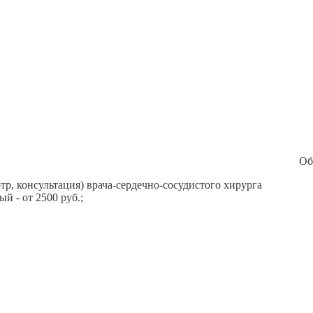
Об
отр, консультация) врача-сердечно-сосудистого хирурга
й - от 2500 руб.;