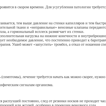
проявятся в скором времени. Для усугубления патологии требуетс
аивается, тем выше давление на стенки капилляров и тем быстр
ительной ткани и «неправильные» венозные клапаны передаются
аза, а гормональный всплеск размягчает их стенки.
ополнительная
нагрузка на нижние конечности и внутрибрюшно
ует необходимое давление, что постепенно приводит к баротрав
ерапия.
Ушиб может «запустить» тромбоз, а отказ от ношения спе
 (симптомы), лечение требуется начать как можно скорее, нужно 
цифическим сигналам организма.
ся распухшей постоянно, след от резинки носков не проходит часа
рующей или жгучей, особенно в проекции венозного узла.