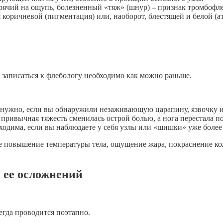
орячий на ощупь, болезненный «тяж»
(шнур) – признак
тромбофле
коричневой (пигментация) или, наоборот, блестящей и белой (а
у записаться к флебологу необходимо как можно раньше.
 нужно, если вы обнаружили незаживающую царапину, язвочку ил
 привычная тяжесть сменилась острой болью, а нога перестала по
ходима, если вы наблюдаете у себя узлы или «шишки» уже более 
е повышение температуры тела, ощущение жара, покраснение ко
 ее осложнений
егда проводится поэтапно.