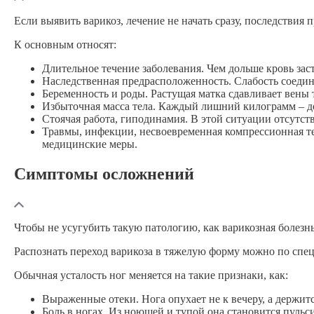
Если выявить варикоз, лечение не начать сразу, последствия 
К основным относят:
Длительное течение заболевания.
Чем дольше кровь заст
Наследственная предрасположенность.
Слабость соедин
Беременность и роды.
Растущая матка сдавливает вены т
Избыточная масса тела.
Каждый лишний
килограмм – д
Стоячая работа, гиподинамия.
В этой ситуации отсутств
Травмы, инфекции, несвоевременная компрессионная т
медицинские меры.
Симптомы осложнений
Чтобы не усугубить такую патологию, как варикозная болезнь
Распознать переход варикоза в тяжелую форму можно по спе
Обычная усталость ног меняется на такие признаки, как:
Выраженные отеки.
Нога опухает не к вечеру, а держит
Боль в ногах.
Из ноющей и тупой она становится пульси