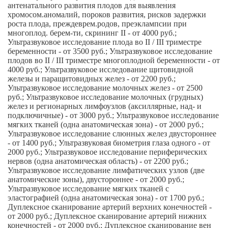
антенатального развития плодов для выявления
хромосом.аномалий, пороков развития, рисков задержки
роста плода, преждеврем.родов, преэклампсии при
многоплод. берем-ти, скрининг II - от 4000 руб.;
Ультразвуковое исследование плода во II / III триместре
беременности - от 3500 руб.; Ультразвуковое исследование
плодов во II / III триместре многоплодной беременности - от
4000 руб.; Ультразвуковое исследование щитовидной
железы и паращитовидных желез - от 2200 руб.;
Ультразвуковое исследование молочных желез - от 2500
руб.; Ультразвуковое исследование молочных (грудных)
желез и регионарных лимфоузлов (аксиллярные, над- и
подключичные) - от 3000 руб.; Ультразвуковое исследование
мягких тканей (одна анатомическая зона) - от 2000 руб.;
Ультразвуковое исследование слюнных желез двустороннее
- от 1400 руб.; Ультразвуковая биометрия глаза одного - от
2000 руб.; Ультразвуковое исследование периферических
нервов (одна анатомическая область) - от 2200 руб.;
Ультразвуковое исследование лимфатических узлов (две
анатомические зоны), двустороннее - от 2000 руб.;
Ультразвуковое исследование мягких тканей с
эластографией (одна анатомическая зона) - от 1700 руб.;
Дуплексное сканирование артерий верхних конечностей -
от 2000 руб.; Дуплексное сканирование артерий нижних
конечностей - от 2000 руб.; Дуплексное сканирование вен