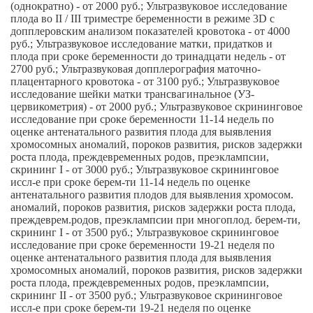
(однократно) - от 2000 руб.; Ультразвуковое исследование
плода во II / III триместре беременности в режиме 3D с
допплеровским анализом показателей кровотока - от 4000
руб.; Ультразвуковое исследование матки, придатков и
плода при сроке беременности до тринадцати недель - от
2700 руб.; Ультразвуковая допплерография маточно-
плацентарного кровотока - от 3100 руб.; Ультразвуковое
исследование шейки матки трансвагинальное (УЗ-
цервикометрия) - от 2000 руб.; Ультразвуковое скрининговое
исследование при сроке беременности 11-14 недель по
оценке антенатального развития плода для выявления
хромосомных аномалий, пороков развития, рисков задержки
роста плода, преждевременных родов, преэклампсии,
скрининг I - от 3000 руб.; Ультразвуковое скрининговое
иссл-е при сроке берем-ти 11-14 недель по оценке
антенатального развития плодов для выявления хромосом.
аномалий, пороков развития, рисков задержки роста плода,
преждеврем.родов, преэклампсии при многоплод. берем-ти,
скрининг I - от 3500 руб.; Ультразвуковое скрининговое
исследование при сроке беременности 19-21 неделя по
оценке антенатального развития плода для выявления
хромосомных аномалий, пороков развития, рисков задержки
роста плода, преждевременных родов, преэклампсии,
скрининг II - от 3500 руб.; Ультразвуковое скрининговое
иссл-е при сроке берем-ти 19-21 неделя по оценке