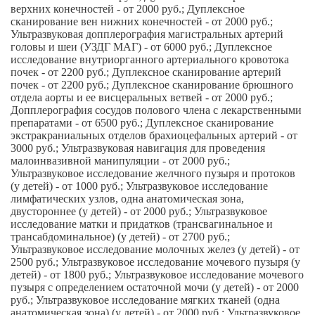
верхних конечностей - от 2000 руб.; Дуплексное
сканирование вен нижних конечностей - от 2000 руб.;
Ультразвуковая допплерография магистральных артерий
головы и шеи (УЗДГ МАГ) - от 6000 руб.; Дуплексное
исследование внутриорганного артериального кровотока
почек - от 2200 руб.; Дуплексное сканирование артерий
почек - от 2200 руб.; Дуплексное сканирование брюшного
отдела аорты и ее висцеральных ветвей - от 2000 руб.;
Допплерография сосудов полового члена с лекарственными
препаратами - от 6500 руб.; Дуплексное сканирование
экстракраниальных отделов брахиоцефальных артерий - от
3000 руб.; Ультразвуковая навигация для проведения
малоинвазивной манипуляции - от 2000 руб.;
Ультразвуковое исследование желчного пузыря и протоков
(у детей) - от 1000 руб.; Ультразвуковое исследование
лимфатических узлов, одна анатомическая зона,
двустороннее (у детей) - от 2000 руб.; Ультразвуковое
исследование матки и придатков (трансвагинальное и
трансабдоминальное) (у детей) - от 2700 руб.;
Ультразвуковое исследование молочных желез (у детей) - от
2500 руб.; Ультразвуковое исследование мочевого пузыря (у
детей) - от 1800 руб.; Ультразвуковое исследование мочевого
пузыря с определением остаточной мочи (у детей) - от 2000
руб.; Ультразвуковое исследование мягких тканей (одна
анатомическая зона) (у детей) - от 2000 руб.; Ультразвуковое